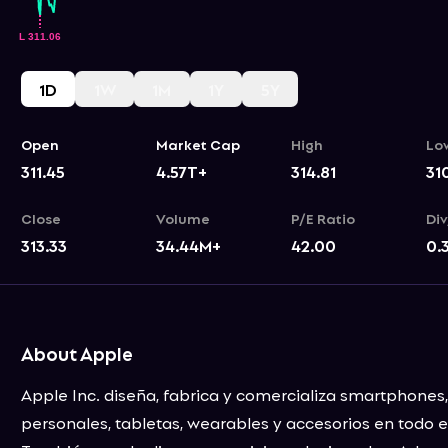
1D
1W
1M
1Y
5Y
Open
Market Cap
High
Lo
311.45
4.57T+
314.81
31
Close
Volume
P/E Ratio
Div
313.33
34.44M+
42.00
0.
About Apple
Apple Inc. diseña, fabrica y comercializa smartphones
personales, tabletas, wearables y accesorios en todo 