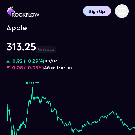
Sign Up
Apple
313.25
Retraso
+0.92
(
+0.29%
)
08/07
-0.08
(
-0.03%
)
After-Market