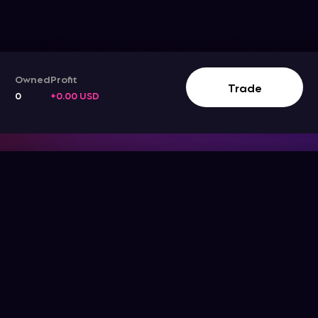
Owned
Profit
Trade
0
+0.00 USD
Track The Stock Movement
Company
Support
Get the App
Help Center
About Us
Blog
Contact Us
Terms & Conditions