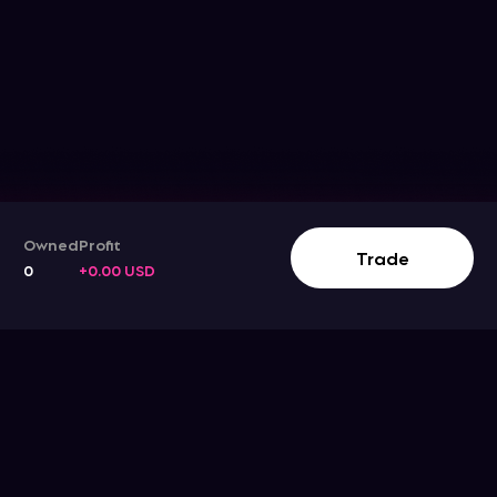
Owned
Profit
Track The Stock Movement
Trade
0
+0.00 USD
Company
Support