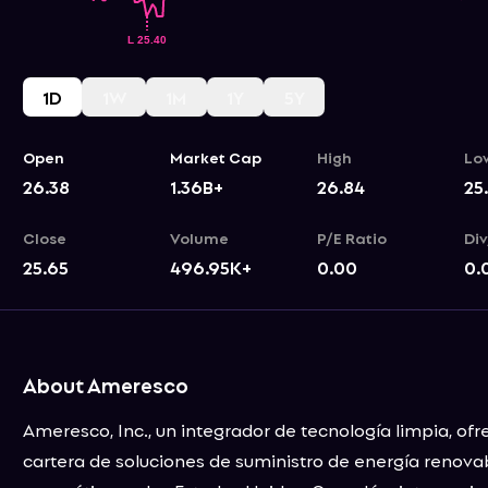
1D
1W
1M
1Y
5Y
Open
Market Cap
High
Lo
26.38
1.36B+
26.84
25
Close
Volume
P/E Ratio
Div
25.65
496.95K+
0.00
0.
About Ameresco
Ameresco, Inc., un integrador de tecnología limpia, of
cartera de soluciones de suministro de energía renovab