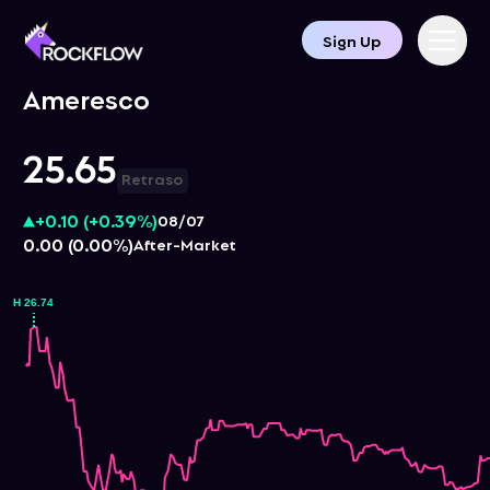
Sign Up
Ameresco
25.65
Retraso
+0.10
(
+0.39%
)
08/07
0.00
(
0.00%
)
After-Market