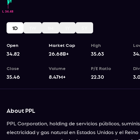
1D
1W
1M
1Y
5Y
Open
Market Cap
High
Lo
34.82
26.68B+
35.63
34
Close
Volume
P/E Ratio
Div
35.46
8.47M+
22.30
3.
About PPL
PPL Corporation, holding de servicios públicos, suminis
electricidad y gas natural en Estados Unidos y el Reino