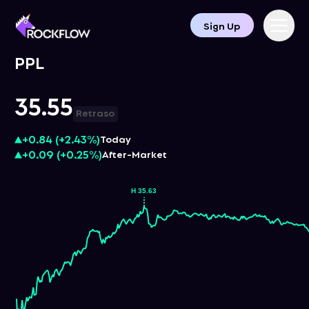
Sign Up
PPL
35.55
Retraso
+0.84
(
+2.43%
)
Today
+0.09
(
+0.25%
)
After-Market