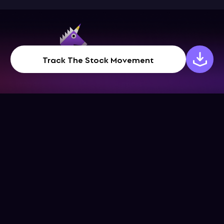
Track The Stock Movement
Company
Support
Get the App
Help Center
About Us
Blog
Contact Us
Terms & Conditions
Social