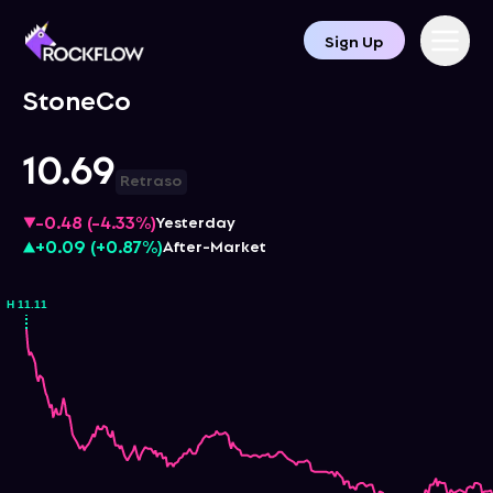
Sign Up
StoneCo
10.69
Retraso
-0.48
(
-4.33%
)
Yesterday
+0.09
(
+0.87%
)
After-Market