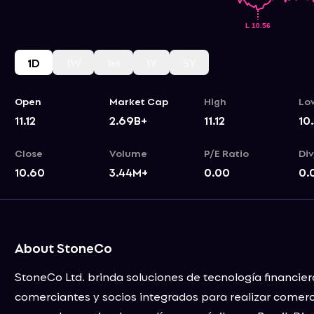
1D
1W
1M
1Y
5Y
Open
Market Cap
High
Lo
11.12
2.69B+
11.12
10
Close
Volume
P/E Ratio
Div
10.60
3.44M+
0.00
0.
About StoneCo
StoneCo Ltd. brinda soluciones de tecnología financier
comerciantes y socios integrados para realizar comerc