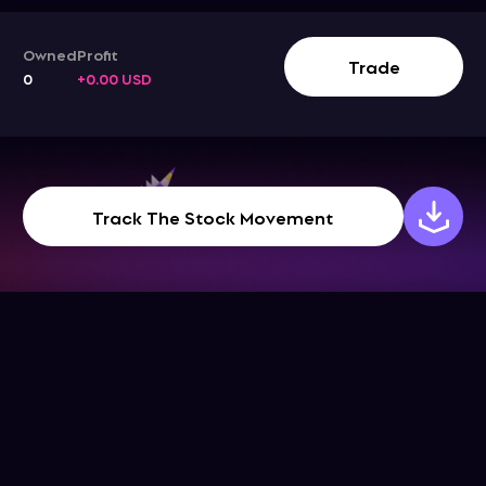
Owned
Profit
Trade
0
+0.00 USD
Track The Stock Movement
Company
Support
Get the App
Help Center
About Us
Blog
Contact Us
Terms & Conditions
Social