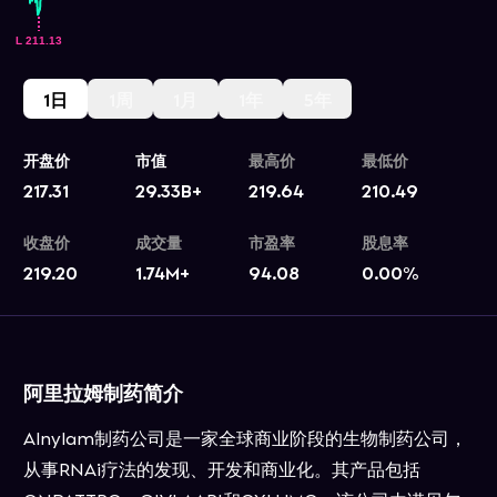
1日
1周
1月
1年
5年
开盘价
市值
最高价
最低价
217.31
29.33B+
219.64
210.49
收盘价
成交量
市盈率
股息率
219.20
1.74M+
94.08
0.00
%
阿里拉姆制药简介
Alnylam制药公司是一家全球商业阶段的生物制药公司，
从事RNAi疗法的发现、开发和商业化。其产品包括