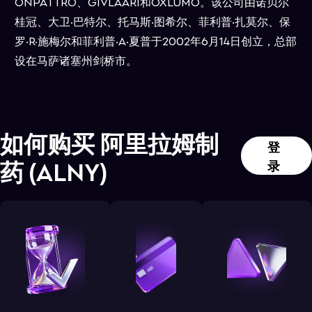
ONPATTRO、GIVLAARI和OXLUMO。该公司由诺贝尔
桂冠、大卫·巴特尔、托马斯·图希尔、菲利普·扎莫尔、保
罗·R·施梅尔和菲利普·A·夏普于2002年6月14日创立，总部
设在马萨诸塞州剑桥市。
如何购买
阿里拉姆制
登
药
(
ALNY
)
录