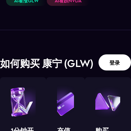
AI看涨GLW
AI看跌NVDA
如何购买
康宁
(
GLW
)
登录
1分钟开
充值
购买