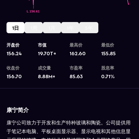
1日
1周
1月
1年
5年
开盘价
市值
最高价
最低价
156.24
19.70T+
162.60
155.85
收盘价
成交量
市盈率
股息率
156.70
8.88M+
85.63
0.71
%
康宁简介
康宁公司致力于开发和生产特种玻璃和陶瓷。公司提供用
于笔记本电脑、平板桌面显示器、显示电视和其他信息显