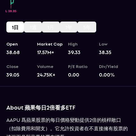
1日
1週
1月
1年
5年
Open
Market Cap
High
Low
38.68
17.57M+
39.33
38.35
Close
Volume
P/E Ratio
Div/Yield
39.05
24.75K+
0.00
0.00
%
About 蘋果每日2倍看多ETF
AAPU 爲蘋果股票的每日價格變動提供2倍的槓桿敞口
（扣除費用和開支）。它允許投資者在不直接擁有股票的