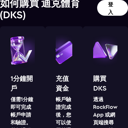
如何購買
迪克體育
登
(
DKS
)
入
1分鐘開
充值
購買
戶
資金
DKS
僅需1分鐘
帳戶驗
透過
即可完成
證完成
RockFlow
帳戶申請
後，您
App 或網
和驗證。
可以使
頁端搜尋