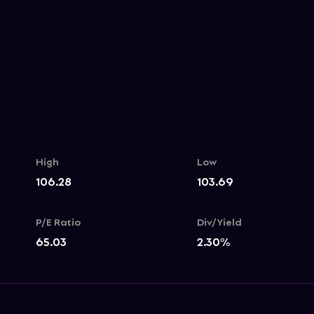
High
Low
106.28
103.69
P/E Ratio
Div/Yield
65.03
2.30
%