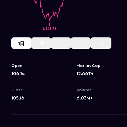
1日
1週
1月
1年
5年
Open
Market Cap
106.14
12.66T+
Close
Volume
105.16
6.03M+