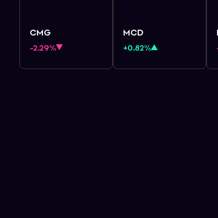
CMG
MCD
-2.29%
+0.82%