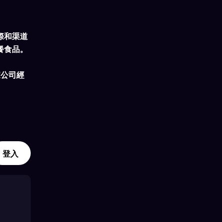
際和渠道
餐食品。
6家公司經
。
登入