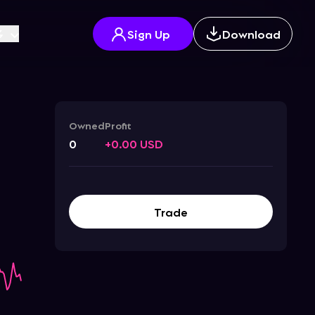
多
Sign Up
Download
Owned
Profit
0
+0.00 USD
Trade