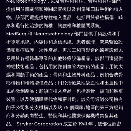
Neurotechnology，以及骨科和脊柱。骨科和脊柱部門
提供用於髖關節和膝關節置換以及創傷和四肢手術的植入
物。該部門還提供脊柱植入產品，包括用於脊柱損傷、畸
形和退行性治療的頸椎、胸腰椎和椎體間系統。
MedSurg 和 Neurotechnology 部門提供手術設備和手
術導航系統、內窺鏡和通信系統、患者處理、緊急醫療設
備和重症監護一次性產品、再加工和再製造的醫療設備以
及用於各種醫學專業的其他醫療設備產品。該部門還提供
神經技術產品，包括用於微創血管內技術的產品；用於大
腦和開顱手術的產品；骨科和生物外科產品，例如合成骨
移植物和椎體增強產品；用於治療急性缺血性和出血性中
風的微創產品；顱頜面植入產品，包括顱骨、頜面和胸壁
裝置，以及硬腦膜替代物和密封劑。該公司通過公司擁有
的子公司和分支機構以及約 75 個國家/地區的第三方經銷
商和分銷商向醫生、醫院和其他醫療保健機構銷售其產
品。 Stryker Corporation 成立於 1941 年，總部位於密