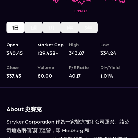
1日
1週
1月
1年
5年
Open
Market Cap
High
Low
340.45
129.43B+
343.87
334.24
Close
Volume
P/E Ratio
Div/Yield
337.43
80.00
40.17
1.01
%
About 史賽克
Stryker Corporation 作為一家醫療技術公司運營。該公
司通過兩個部門運營，即 MedSurg 和