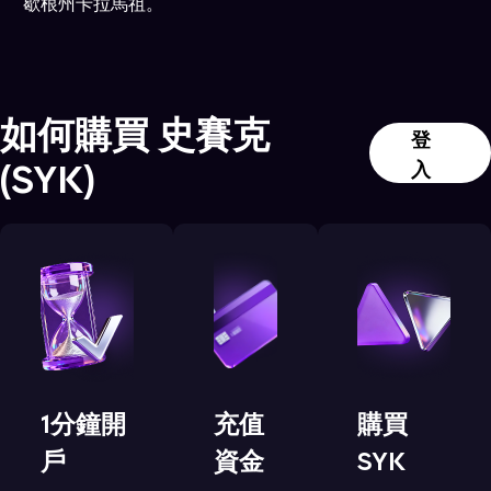
歇根州卡拉馬祖。
如何購買
史賽克
登
(
SYK
)
入
1分鐘開
充值
購買
戶
資金
SYK