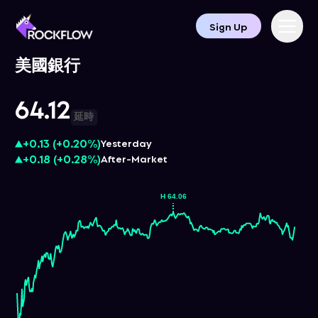
Sign Up
美國銀行
64.12
延時
+0.13
(
+0.20%
)
Yesterday
+0.18
(
+0.28%
)
After-Market