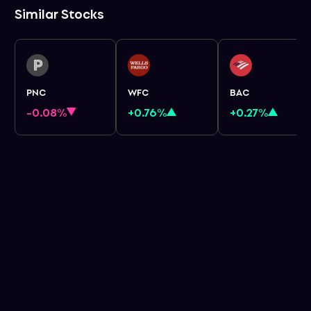
Similar Stocks
PNC
WFC
BAC
-0.08%
+0.76%
+0.27%