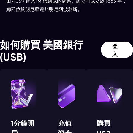
由 4,059 台 ATM 機組成的網絡。該公司成立於 1863 年，
總部位於明尼蘇達州明尼阿波利斯。
如何購買
美國銀行
登
(
USB
)
入
1分鐘開
充值
購買
戶
資金
USB