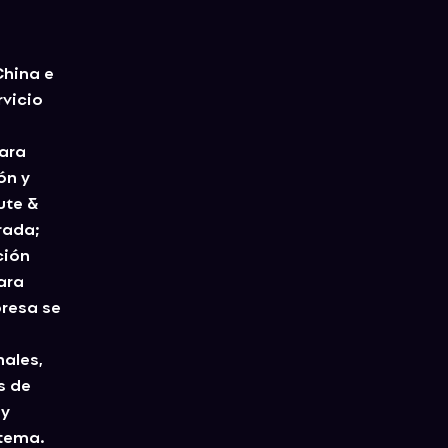
China e
rvicio
e
para
ón y
ute &
rada;
ción
ara
presa se
nales,
s de
 y
stema.