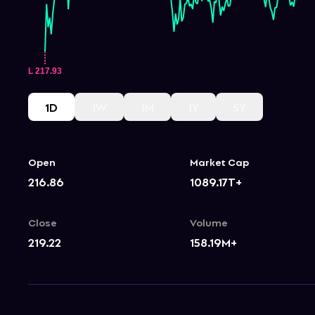
1D
1W
1M
1Y
5Y
Open
Market Cap
216.86
1089.17T+
Close
Volume
219.22
158.19M+