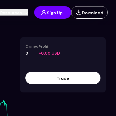
Resources
Sign Up
Download
Owned
Profit
0
+0.00 USD
Trade