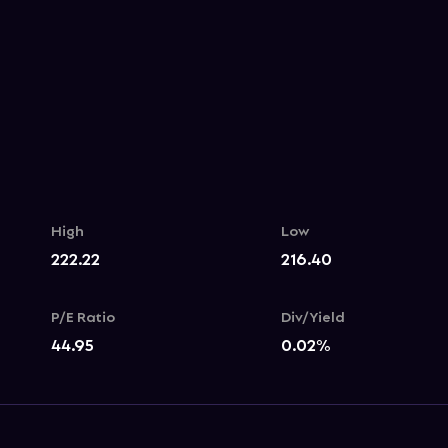
High
Low
222.22
216.40
P/E Ratio
Div/Yield
44.95
0.02
%