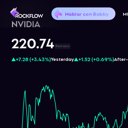
Hablar con Bobby
M
NVIDIA
220.74
Retraso
+7.28
(
+3.43%
)
+1.52
(
+0.69%
)
Yesterday
After