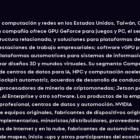
, computación y redes en los Estados Unidos, Taiwán, 
a compañía ofrece GPU GeForce para juegos y PC, el se
ructura relacionada, y soluciones para plataformas d
estaciones de trabajo empresariales; software vGPU 
 plataformas automotrices para sistemas de informaci
rear diseños 3D y mundos virtuales. Su segmento Comp
de centros de datos para IA, HPC y computación acele
 Cockpit automotriz, acuerdos de desarrollo de conduc
 procesadores de minería de criptomonedas; Jetson p
 AI Enterprise y otro software. Los productos de la em
 profesional, centros de datos y automoción. NVIDIA
equipos originales, fabricantes de dispositivos origi
mplementarias, minoristas/distribuidores, proveedore
s de Internet y en la nube, fabricantes de automóviles
de mapeo, inicio -ups y otros participantes del ecosi