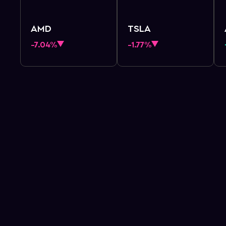
AMD
TSLA
-7.04%
-1.77%