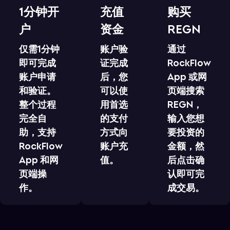
1分钟开
充值
购买
户
资金
REGN
仅需1分钟
账户验
通过
即可完成
证完成
RockFlow
账户申请
后，您
App 或网
和验证。
可以使
页端搜索
整个过程
用首选
REGN，
完全自
的支付
输入您想
助，支持
方式向
要投资的
RockFlow
账户充
金额，然
App 和网
值。
后点击确
页端操
认即可完
作。
成交易。