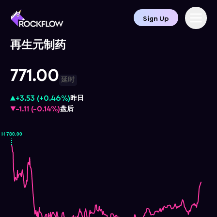
Sign Up
再生元制药
771.00
延时
+3.53
(
+0.46%
)
昨日
-1.11
(
-0.14%
)
盘后